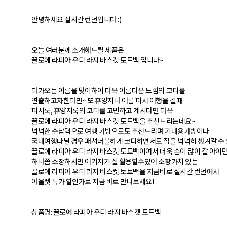
안녕하세요 실시간 런던입니다 :)
오늘 여러분께 소개해드릴 제품은
끌로에 라피아 우디 라지 바스켓 토트백 입니다~
다가오는 여름을 맞이하여 더욱 여름다운 느낌의 코디를
연출하고자한다면~ 또 휴양지나 여름 피서 여행을 갈때
피서룩, 휴양지룩의 코디를 고민하고 계시다면 더욱
끌로에 라피아 우디 라지 바스켓 토트백을 추천드리는데요~
넉넉한 수납력으로 여행 가방으로도 추천드리며 기내용가방이나
국내여행다닐 경우 패셔너블하게 코디하면서도 짐을 넉넉히 챙겨갈 수
끌로에 라피아 우디 라지 바스켓 토트백이여서 더욱 손이 많이 갈 아이
하나쯤 소장하시면 여기저기 잘 활용할수있어 소장가치 있는
끌로에 라피아 우디 라지 바스켓 토트백을 지금바로 실시간 런던에서
아울렛 특가 할인가로 지금 바로 만나보세요!
상품명: 끌로에 라피아 우디 라지 바스켓 토트백