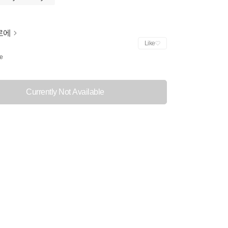
로에
Like
e
Currently Not Available