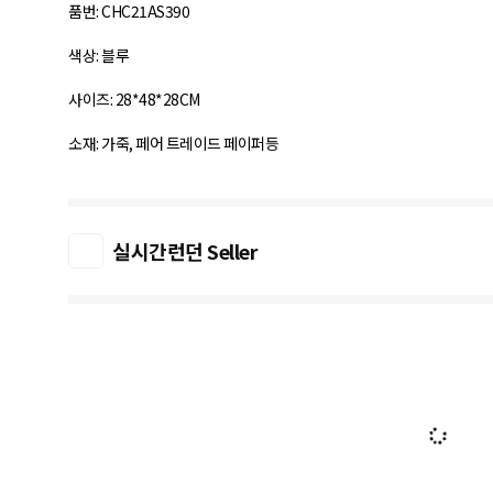
품번: CHC21AS390
색상: 블루
사이즈: 28*48*28CM
소재: 가죽, 페어 트레이드 페이퍼등
실시간런던 Seller