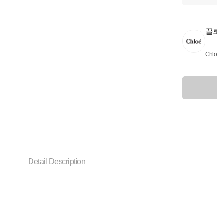
끌
Chlo
Detail Description