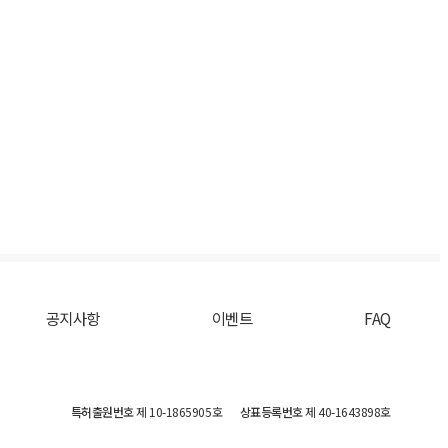
공지사항
이벤트
FAQ
특허출원번호
제 10-1865905호
상표등록번호
제 40-1643898호