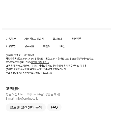
이용약관
개인정보처리방침
회사소개
운영정책
이용방법
공지사항
이벤트
FAQ
(주)와이오엘오 ㅣ 대표 황유미
사업자등록번호
610-86-34204
ㅣ 통신판매번호 2019-서울마포-1239 ㅣ 호스팅 (주)와이오엘오
070-8676-8799 (발신 전용)
사업자 정보 확인 >
고객 문의: 우측 고객센터 / 이메일 / 카카오플러스 채널을 통해 문의 접수 부탁드립니다.
(정확한 상담 기록을 위해 유선상 문의는 접수받고 있지 않습니다)
주소 [
04004
] 서울특별시 마포구 월드컵로10길
5-6
고객센터
평일 오전 11시 ~ 오후 5시 (주말, 공휴일 제외)
E-mail : info@croket.co.kr
크로켓 고객센터 문의
FAQ