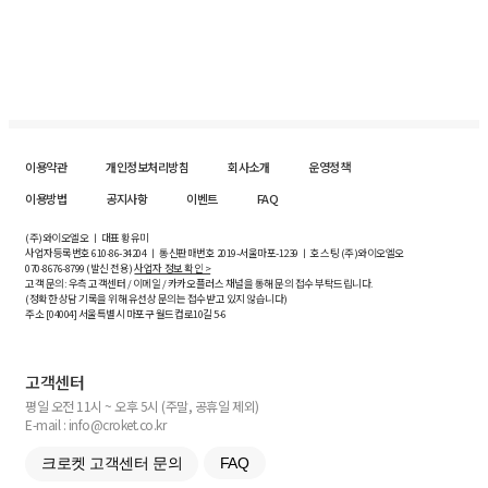
이용약관
개인정보처리방침
회사소개
운영정책
이용방법
공지사항
이벤트
FAQ
(주)와이오엘오 ㅣ 대표 황유미
사업자등록번호
610-86-34204
ㅣ 통신판매번호 2019-서울마포-1239 ㅣ 호스팅 (주)와이오엘오
070-8676-8799 (발신 전용)
사업자 정보 확인 >
고객 문의: 우측 고객센터 / 이메일 / 카카오플러스 채널을 통해 문의 접수 부탁드립니다.
(정확한 상담 기록을 위해 유선상 문의는 접수받고 있지 않습니다)
주소 [
04004
] 서울특별시 마포구 월드컵로10길
5-6
고객센터
평일 오전 11시 ~ 오후 5시 (주말, 공휴일 제외)
E-mail : info@croket.co.kr
크로켓 고객센터 문의
FAQ