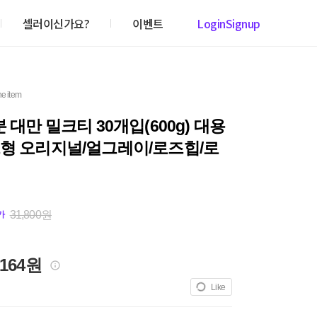
셀러이신가요?
이벤트
Login
Signup
he item
분 대만 밀크티 30개입(600g) 대용
크형 오리지널/얼그레이/로즈힙/로
31,800원
가
,164원
Like