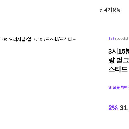
전세계상품
1+1
3 bought t
3시15
량 벌
스티드
앱 전용 혜택
2%
31