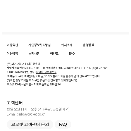
이용약관
개인정보처리방침
회사소개
운영정책
이용방법
공지사항
이벤트
FAQ
(주)와이오엘오 ㅣ 대표 황유미
사업자등록번호
610-86-34204
ㅣ 통신판매번호 2019-서울마포-1239 ㅣ 호스팅 (주)와이오엘오
070-8676-8799 (발신 전용)
사업자 정보 확인 >
고객 문의: 우측 고객센터 / 이메일 / 카카오플러스 채널을 통해 문의 접수 부탁드립니다.
(정확한 상담 기록을 위해 유선상 문의는 접수받고 있지 않습니다)
주소 [
04004
] 서울특별시 마포구 월드컵로10길
5-6
고객센터
평일 오전 11시 ~ 오후 5시 (주말, 공휴일 제외)
E-mail : info@croket.co.kr
크로켓 고객센터 문의
FAQ