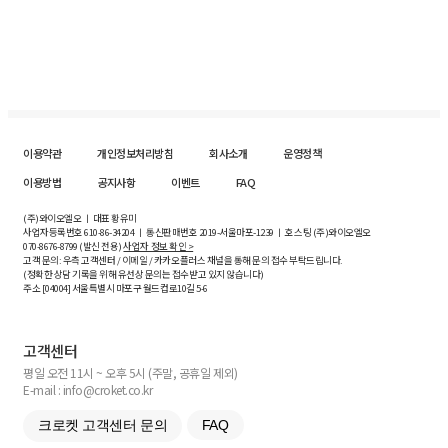
이용약관
개인정보처리방침
회사소개
운영정책
이용방법
공지사항
이벤트
FAQ
(주)와이오엘오 ㅣ 대표 황유미
사업자등록번호
610-86-34204
ㅣ 통신판매번호 2019-서울마포-1239 ㅣ 호스팅 (주)와이오엘오
070-8676-8799 (발신 전용)
사업자 정보 확인 >
고객 문의: 우측 고객센터 / 이메일 / 카카오플러스 채널을 통해 문의 접수 부탁드립니다.
(정확한 상담 기록을 위해 유선상 문의는 접수받고 있지 않습니다)
주소 [
04004
] 서울특별시 마포구 월드컵로10길
5-6
고객센터
평일 오전 11시 ~ 오후 5시 (주말, 공휴일 제외)
E-mail : info@croket.co.kr
크로켓 고객센터 문의
FAQ