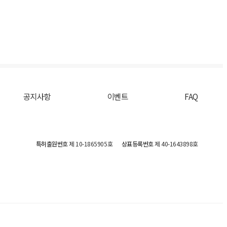
공지사항
이벤트
FAQ
특허출원번호
제 10-1865905호
상표등록번호
제 40-1643898호