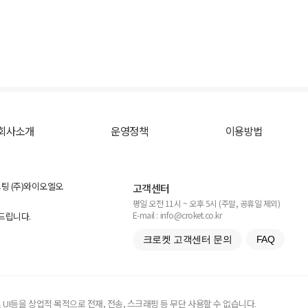
회사소개
운영정책
이용방법
스팅 (주)와이오엘오
고객센터
평일 오전 11시 ~ 오후 5시 (주말, 공휴일 제외)
E-mail : info@croket.co.kr
탁드립니다.
크로켓 고객센터 문의
FAQ
UI등을 상업적 목적으로 전재, 전송, 스크래핑 등 무단 사용할 수 없습니다.