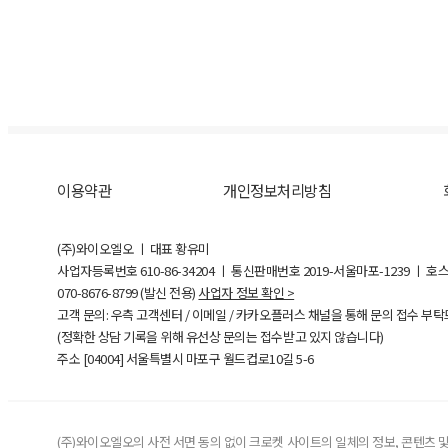
이용약관
개인정보처리방침
(주)와이오엘오 ㅣ 대표 황유미
사업자등록번호
610-86-34204
ㅣ 통신판매번호 2019-서울마포-1239 ㅣ 호
070-8676-8799 (발신 전용)
사업자 정보 확인 >
고객 문의: 우측 고객센터 / 이메일 / 카카오플러스 채널을 통해 문의 접수 부
(정확한 상담 기록을 위해 유선상 문의는 접수받고 있지 않습니다)
주소 [
04004
] 서울특별시 마포구 월드컵로10길
5-6
(주)와이오엘오의 사전 서면 동의 없이 크로켓 사이트의 일체의 정보, 콘텐츠 및 