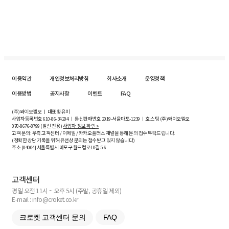
이용약관
개인정보처리방침
회사소개
운영정책
이용방법
공지사항
이벤트
FAQ
(주)와이오엘오 ㅣ 대표 황유미
사업자등록번호
610-86-34204
ㅣ 통신판매번호 2019-서울마포-1239 ㅣ 호스팅 (주)와이오엘오
070-8676-8799 (발신 전용)
사업자 정보 확인 >
고객 문의: 우측 고객센터 / 이메일 / 카카오플러스 채널을 통해 문의 접수 부탁드립니다.
(정확한 상담 기록을 위해 유선상 문의는 접수받고 있지 않습니다)
주소 [
04004
] 서울특별시 마포구 월드컵로10길
5-6
고객센터
평일 오전 11시 ~ 오후 5시 (주말, 공휴일 제외)
E-mail : info@croket.co.kr
크로켓 고객센터 문의
FAQ