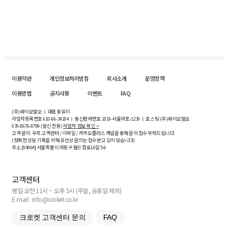
이용약관
개인정보처리방침
회사소개
운영정책
이용방법
공지사항
이벤트
FAQ
(주)와이오엘오 ㅣ 대표 황유미
사업자등록번호
610-86-34204
ㅣ 통신판매번호 2019-서울마포-1239 ㅣ 호스팅 (주)와이오엘오
070-8676-8799 (발신 전용)
사업자 정보 확인 >
고객 문의: 우측 고객센터 / 이메일 / 카카오플러스 채널을 통해 문의 접수 부탁드립니다.
(정확한 상담 기록을 위해 유선상 문의는 접수받고 있지 않습니다)
주소 [
04004
] 서울특별시 마포구 월드컵로10길
5-6
고객센터
평일 오전 11시 ~ 오후 5시 (주말, 공휴일 제외)
E-mail : info@croket.co.kr
크로켓 고객센터 문의
FAQ