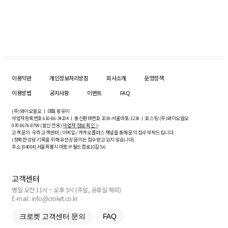
이용약관
개인정보처리방침
회사소개
운영정책
이용방법
공지사항
이벤트
FAQ
(주)와이오엘오 ㅣ 대표 황유미
사업자등록번호
610-86-34204
ㅣ 통신판매번호 2019-서울마포-1239 ㅣ 호스팅 (주)와이오엘오
070-8676-8799 (발신 전용)
사업자 정보 확인 >
고객 문의: 우측 고객센터 / 이메일 / 카카오플러스 채널을 통해 문의 접수 부탁드립니다.
(정확한 상담 기록을 위해 유선상 문의는 접수받고 있지 않습니다)
주소 [
04004
] 서울특별시 마포구 월드컵로10길
5-6
고객센터
평일 오전 11시 ~ 오후 5시 (주말, 공휴일 제외)
E-mail : info@croket.co.kr
크로켓 고객센터 문의
FAQ