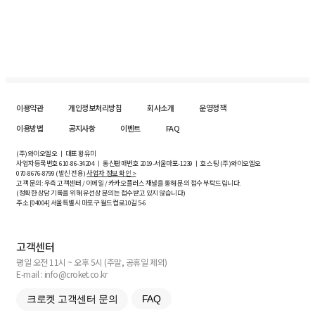
이용약관
개인정보처리방침
회사소개
운영정책
이용방법
공지사항
이벤트
FAQ
(주)와이오엘오 ㅣ 대표 황유미
사업자등록번호
610-86-34204
ㅣ 통신판매번호 2019-서울마포-1239 ㅣ 호스팅 (주)와이오엘오
070-8676-8799 (발신 전용)
사업자 정보 확인 >
고객 문의: 우측 고객센터 / 이메일 / 카카오플러스 채널을 통해 문의 접수 부탁드립니다.
(정확한 상담 기록을 위해 유선상 문의는 접수받고 있지 않습니다)
주소 [
04004
] 서울특별시 마포구 월드컵로10길
5-6
고객센터
평일 오전 11시 ~ 오후 5시 (주말, 공휴일 제외)
E-mail : info@croket.co.kr
크로켓 고객센터 문의
FAQ