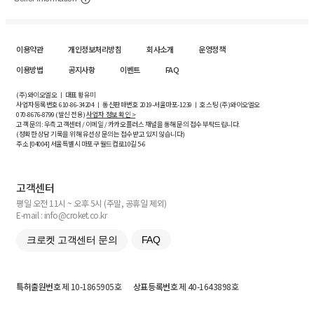
이용약관
개인정보처리방침
회사소개
운영정책
이용방법
공지사항
이벤트
FAQ
(주)와이오엘오 ㅣ 대표 황유미
사업자등록번호
610-86-34204
ㅣ 통신판매번호 2019-서울마포-1239 ㅣ 호스팅 (주)와이오엘오
070-8676-8799 (발신 전용)
사업자 정보 확인 >
고객 문의: 우측 고객센터 / 이메일 / 카카오플러스 채널을 통해 문의 접수 부탁드립니다.
(정확한 상담 기록을 위해 유선상 문의는 접수받고 있지 않습니다)
주소 [
04004
] 서울특별시 마포구 월드컵로10길
5-6
고객센터
평일 오전 11시 ~ 오후 5시 (주말, 공휴일 제외)
E-mail : info@croket.co.kr
크로켓 고객센터 문의
FAQ
특허출원번호
제 10-1865905호
상표등록번호
제 40-1643898호