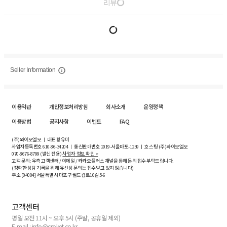
리뷰
Seller Information
이용약관
개인정보처리방침
회사소개
운영정책
이용방법
공지사항
이벤트
FAQ
(주)와이오엘오 ㅣ 대표 황유미
사업자등록번호
610-86-34204
ㅣ 통신판매번호 2019-서울마포-1239 ㅣ 호스팅 (주)와이오엘오
070-8676-8799 (발신 전용)
사업자 정보 확인 >
고객 문의: 우측 고객센터 / 이메일 / 카카오플러스 채널을 통해 문의 접수 부탁드립니다.
(정확한 상담 기록을 위해 유선상 문의는 접수받고 있지 않습니다)
주소 [
04004
] 서울특별시 마포구 월드컵로10길
5-6
고객센터
평일 오전 11시 ~ 오후 5시 (주말, 공휴일 제외)
E-mail : info@croket.co.kr