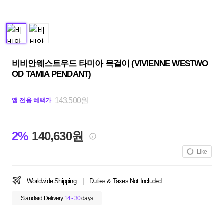
비비안웨스트우드 타미아 목걸이 (VIVIENNE WESTWO
OD TAMIA PENDANT)
143,500원
앱 전용 혜택가
2%
140,630원
Like
Worldwide Shipping
|
Duties & Taxes Not Included
Standard Delivery
14 - 30
days