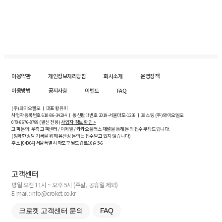
이용약관
개인정보처리방침
회사소개
운영정책
이용방법
공지사항
이벤트
FAQ
(주)와이오엘오 ㅣ 대표 황유미
사업자등록번호
610-86-34204
ㅣ 통신판매번호 2019-서울마포-1239 ㅣ 호스팅 (주)와이오엘오
070-8676-8799 (발신 전용)
사업자 정보 확인 >
고객 문의: 우측 고객센터 / 이메일 / 카카오플러스 채널을 통해 문의 접수 부탁드립니다.
(정확한 상담 기록을 위해 유선상 문의는 접수받고 있지 않습니다)
주소 [
04004
] 서울특별시 마포구 월드컵로10길
5-6
고객센터
평일 오전 11시 ~ 오후 5시 (주말, 공휴일 제외)
E-mail : info@croket.co.kr
크로켓 고객센터 문의
FAQ