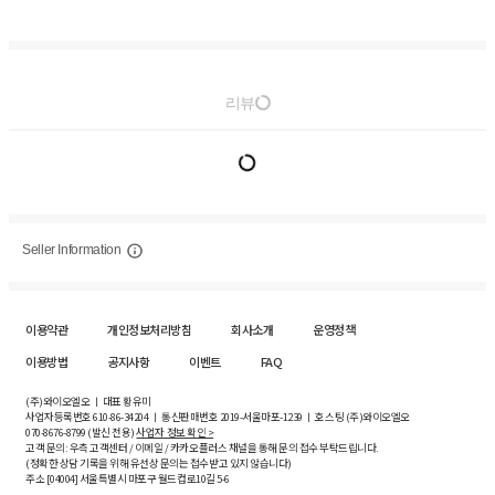
리뷰
Seller Information
이용약관
개인정보처리방침
회사소개
운영정책
이용방법
공지사항
이벤트
FAQ
(주)와이오엘오 ㅣ 대표 황유미
사업자등록번호
610-86-34204
ㅣ 통신판매번호 2019-서울마포-1239 ㅣ 호스팅 (주)와이오엘오
070-8676-8799 (발신 전용)
사업자 정보 확인 >
고객 문의: 우측 고객센터 / 이메일 / 카카오플러스 채널을 통해 문의 접수 부탁드립니다.
(정확한 상담 기록을 위해 유선상 문의는 접수받고 있지 않습니다)
주소 [
04004
] 서울특별시 마포구 월드컵로10길
5-6