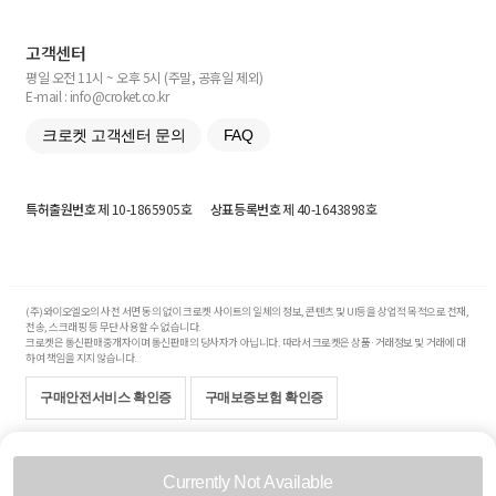
고객센터
평일 오전 11시 ~ 오후 5시 (주말, 공휴일 제외)
E-mail : info@croket.co.kr
크로켓 고객센터 문의
FAQ
특허출원번호
제 10-1865905호
상표등록번호
제 40-1643898호
(주)와이오엘오의 사전 서면 동의 없이 크로켓 사이트의 일체의 정보, 콘텐츠 및 UI등을 상업적 목적으로 전재,
전송, 스크래핑 등 무단 사용할 수 없습니다.
크로켓은 통신판매중개자이며 통신판매의 당사자가 아닙니다. 따라서 크로켓은 상품·거래정보 및 거래에 대
하여 책임을 지지 않습니다.
구매안전서비스 확인증
구매보증보험 확인증
Copyright© 2017-2026 YOLO Co, Ltd. All rights reserved.
Currently Not Available