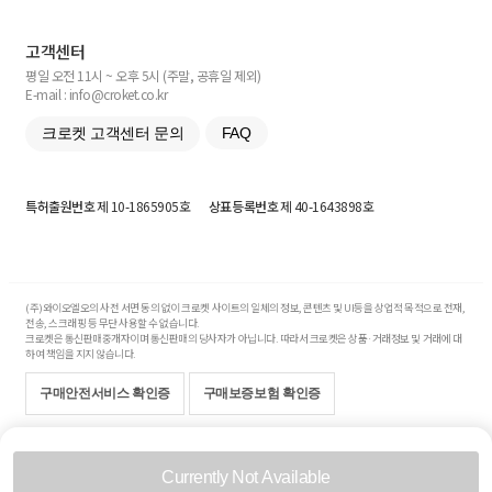
고객센터
평일 오전 11시 ~ 오후 5시 (주말, 공휴일 제외)
E-mail : info@croket.co.kr
크로켓 고객센터 문의
FAQ
특허출원번호
제 10-1865905호
상표등록번호
제 40-1643898호
(주)와이오엘오의 사전 서면 동의 없이 크로켓 사이트의 일체의 정보, 콘텐츠 및 UI등을 상업적 목적으로 전재,
전송, 스크래핑 등 무단 사용할 수 없습니다.
크로켓은 통신판매중개자이며 통신판매의 당사자가 아닙니다. 따라서 크로켓은 상품·거래정보 및 거래에 대
하여 책임을 지지 않습니다.
구매안전서비스 확인증
구매보증보험 확인증
Copyright© 2017-2026 YOLO Co, Ltd. All rights reserved.
Currently Not Available