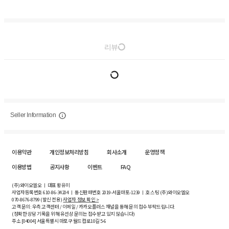
리뷰
Seller Information
이용약관
개인정보처리방침
회사소개
운영정책
이용방법
공지사항
이벤트
FAQ
(주)와이오엘오 ㅣ 대표 황유미
사업자등록번호
610-86-34204
ㅣ 통신판매번호 2019-서울마포-1239 ㅣ 호스팅 (주)와이오엘오
070-8676-8799 (발신 전용)
사업자 정보 확인 >
고객 문의: 우측 고객센터 / 이메일 / 카카오플러스 채널을 통해 문의 접수 부탁드립니다.
(정확한 상담 기록을 위해 유선상 문의는 접수받고 있지 않습니다)
주소 [
04004
] 서울특별시 마포구 월드컵로10길
5-6