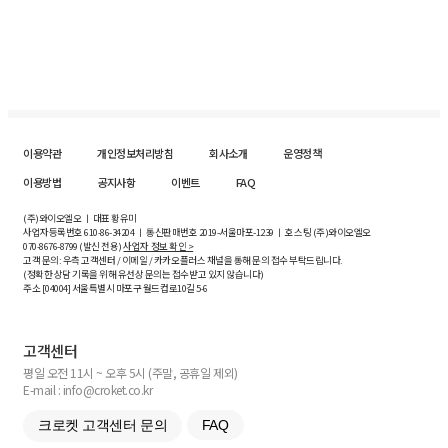
이용약관
개인정보처리방침
회사소개
운영정책
이용방법
공지사항
이벤트
FAQ
(주)와이오엘오 ㅣ 대표 황유미
사업자등록번호
610-86-34204
ㅣ 통신판매번호 2019-서울마포-1239 ㅣ 호스팅 (주)와이오엘오
070-8676-8799 (발신 전용)
사업자 정보 확인 >
고객 문의: 우측 고객센터 / 이메일 / 카카오플러스 채널을 통해 문의 접수 부탁드립니다.
(정확한 상담 기록을 위해 유선상 문의는 접수받고 있지 않습니다)
주소 [
04004
] 서울특별시 마포구 월드컵로10길
5-6
고객센터
평일 오전 11시 ~ 오후 5시 (주말, 공휴일 제외)
E-mail : info@croket.co.kr
크로켓 고객센터 문의
FAQ