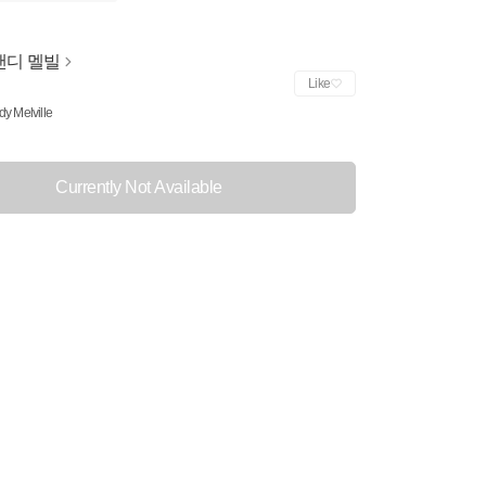
랜디 멜빌
Like
y Melville
Currently Not Available