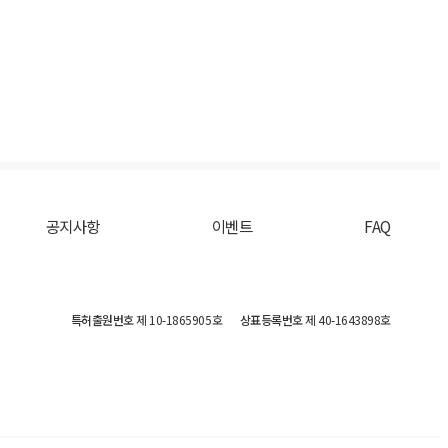
공지사항
이벤트
FAQ
특허출원번호
제 10-1865905호
상표등록번호
제 40-1643898호