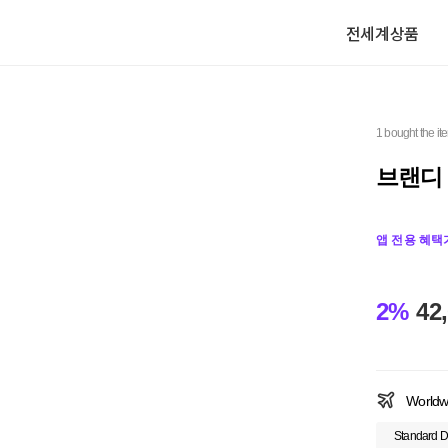
전세계상품
1 bought the it
브랜디 멜
앱 전용 혜택
2%
42
Worldw
Standard D