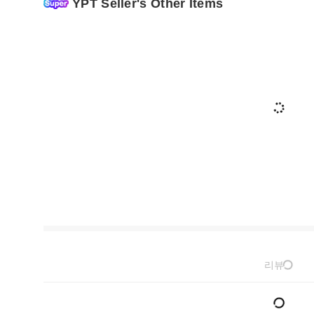
YPT Seller's Other Items
리뷰