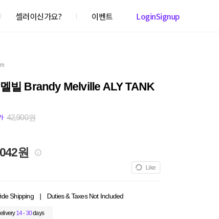
셀러이신가요?
이벤트
Login
Signup
em
빌 Brandy Melville ALY TANK
42,900원
가
,042원
Like
ide Shipping
|
Duties & Taxes Not Included
elivery
14 - 30
days