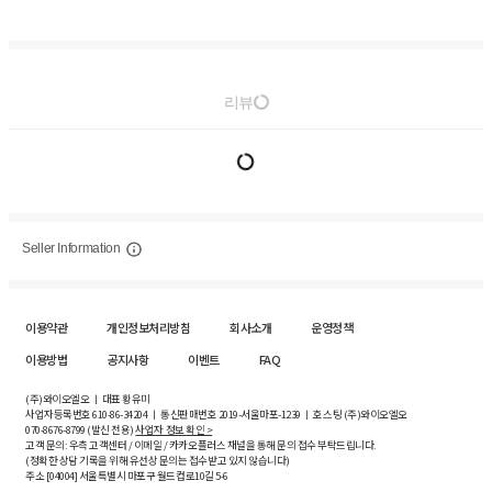
리뷰
Seller Information
이용약관
개인정보처리방침
회사소개
운영정책
이용방법
공지사항
이벤트
FAQ
(주)와이오엘오 ㅣ 대표 황유미
사업자등록번호
610-86-34204
ㅣ 통신판매번호 2019-서울마포-1239 ㅣ 호스팅 (주)와이오엘오
070-8676-8799 (발신 전용)
사업자 정보 확인 >
고객 문의: 우측 고객센터 / 이메일 / 카카오플러스 채널을 통해 문의 접수 부탁드립니다.
(정확한 상담 기록을 위해 유선상 문의는 접수받고 있지 않습니다)
주소 [
04004
] 서울특별시 마포구 월드컵로10길
5-6