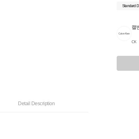
Standard D
캘
CK
Detail Description