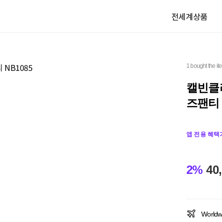
전세계상품
1 bought the it
캘빈클라
즈팬티 
앱 전용 혜택
2%
40
Worldw