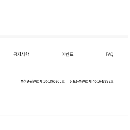
공지사항
이벤트
FAQ
특허출원번호
제 10-1865905호
상표등록번호
제 40-1643898호