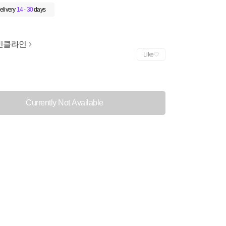
elivery
14 - 30
days
빈클라인
Like
Currently Not Available