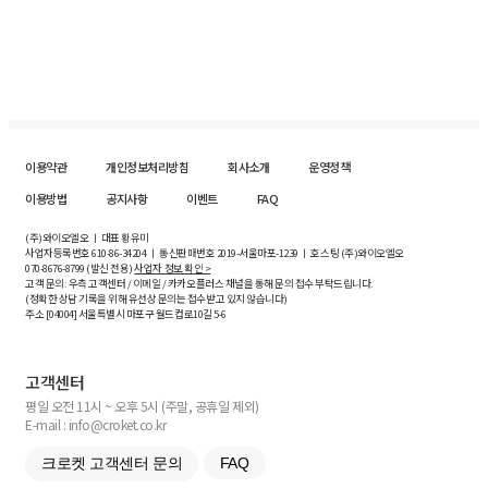
이용약관
개인정보처리방침
회사소개
운영정책
이용방법
공지사항
이벤트
FAQ
(주)와이오엘오 ㅣ 대표 황유미
사업자등록번호
610-86-34204
ㅣ 통신판매번호 2019-서울마포-1239 ㅣ 호스팅 (주)와이오엘오
070-8676-8799 (발신 전용)
사업자 정보 확인 >
고객 문의: 우측 고객센터 / 이메일 / 카카오플러스 채널을 통해 문의 접수 부탁드립니다.
(정확한 상담 기록을 위해 유선상 문의는 접수받고 있지 않습니다)
주소 [
04004
] 서울특별시 마포구 월드컵로10길
5-6
고객센터
평일 오전 11시 ~ 오후 5시 (주말, 공휴일 제외)
E-mail : info@croket.co.kr
크로켓 고객센터 문의
FAQ