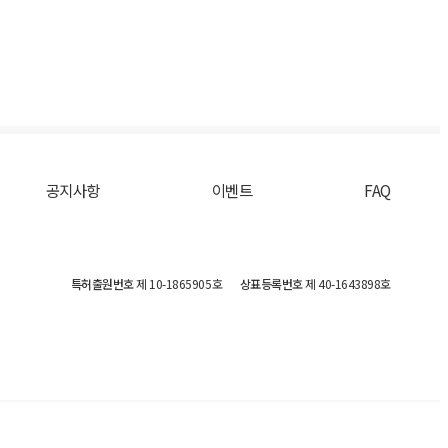
공지사항
이벤트
FAQ
특허출원번호
제 10-1865905호
상표등록번호
제 40-1643898호