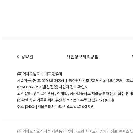
이용약관
개인정보처리방침
(주)와이오엘오 ㅣ 대표 황유미
사업자등록번호
610-86-34204
ㅣ 통신판매번호 2019-서울마포-1239 ㅣ 호
070-8676-8799 (발신 전용)
사업자 정보 확인 >
고객 문의: 우측 고객센터 / 이메일 / 카카오플러스 채널을 통해 문의 접수 부
(정확한 상담 기록을 위해 유선상 문의는 접수받고 있지 않습니다)
주소 [
04004
] 서울특별시 마포구 월드컵로10길
5-6
(주)와이오엘오의 사전 서면 동의 없이 크로켓 사이트의 일체의 정보, 콘텐츠 및 