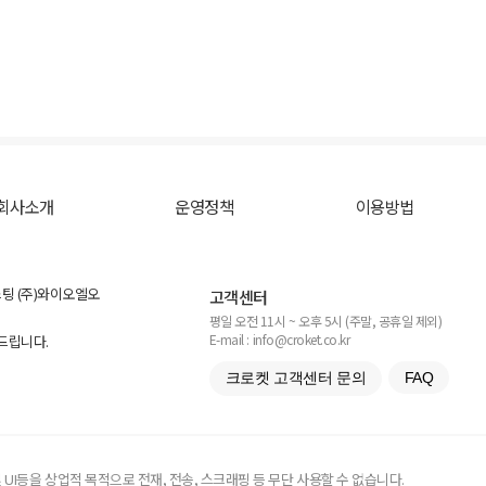
회사소개
운영정책
이용방법
스팅 (주)와이오엘오
고객센터
평일 오전 11시 ~ 오후 5시 (주말, 공휴일 제외)
E-mail : info@croket.co.kr
탁드립니다.
크로켓 고객센터 문의
FAQ
UI등을 상업적 목적으로 전재, 전송, 스크래핑 등 무단 사용할 수 없습니다.