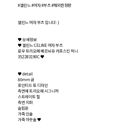
#셀린느 #여자 #부츠 #해외한정판
셀린느 여자 부츠 입니다 : )
♥ 상세정보
♥ 셀린느 CELINE 여자 부츠
로우 트리오페 베르뇌유 카프스킨 허니
352283190C ♥
♥ detail
80mm 굽
포인티드 토 디자인
측면에 트리오페 시그니처
스트레이트 힐
측면 지퍼
슬립온
가죽 인솔
가죽 아웃솔 ♥