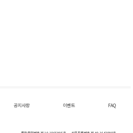
공지사항
이벤트
FAQ
특허출원번호
제 10-1865905호
상표등록번호
제 40-1643898호