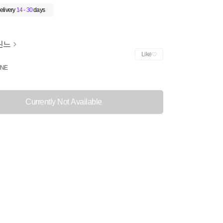
elivery
14 - 30
days
린느
Like
INE
Currently Not Available