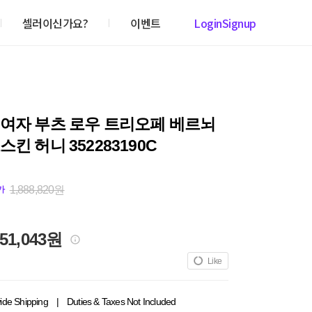
셀러이신가요?
이벤트
Login
Signup
 여자 부츠 로우 트리오페 베르뇌
스킨 허니 352283190C
1,888,820원
가
851,043원
Like
ide Shipping
|
Duties & Taxes Not Included