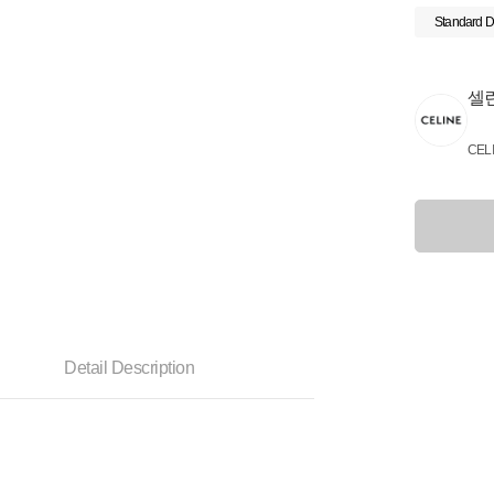
Standard D
셀
CEL
Detail Description