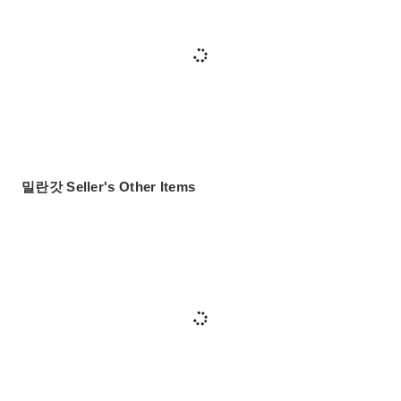
밀란갓 Seller's Other Items