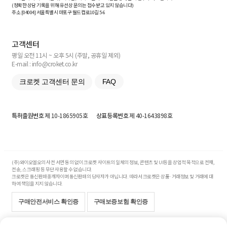
(정확한 상담 기록을 위해 유선상 문의는 접수받고 있지 않습니다)
주소 [
04004
] 서울특별시 마포구 월드컵로10길
5-6
고객센터
평일 오전 11시 ~ 오후 5시 (주말, 공휴일 제외)
E-mail : info@croket.co.kr
크로켓 고객센터 문의
FAQ
특허출원번호
제 10-1865905호
상표등록번호
제 40-1643898호
(주)와이오엘오의 사전 서면 동의 없이 크로켓 사이트의 일체의 정보, 콘텐츠 및 UI등을 상업적 목적으로 전재,
전송, 스크래핑 등 무단 사용할 수 없습니다.
크로켓은 통신판매중개자이며 통신판매의 당사자가 아닙니다. 따라서 크로켓은 상품·거래정보 및 거래에 대
하여 책임을 지지 않습니다.
구매안전서비스 확인증
구매보증보험 확인증
Copyright© 2017-2026 YOLO Co, Ltd. All rights reserved.