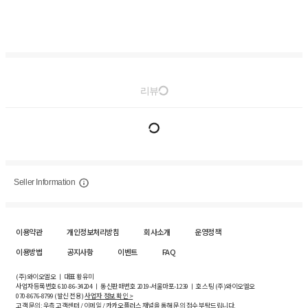
리뷰
Seller Information
이용약관
개인정보처리방침
회사소개
운영정책
이용방법
공지사항
이벤트
FAQ
(주)와이오엘오 ㅣ 대표 황유미
사업자등록번호
610-86-34204
ㅣ 통신판매번호 2019-서울마포-1239 ㅣ 호스팅 (주)와이오엘오
070-8676-8799 (발신 전용)
사업자 정보 확인 >
고객 문의: 우측 고객센터 / 이메일 / 카카오플러스 채널을 통해 문의 접수 부탁드립니다.