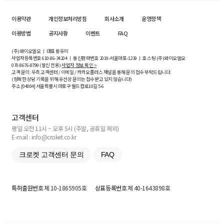
이용약관
개인정보처리방침
회사소개
운영정책
이용방법
공지사항
이벤트
FAQ
(주)와이오엘오 ㅣ 대표 황유미
사업자등록번호
610-86-34204
ㅣ 통신판매번호 2019-서울마포-1239 ㅣ 호스팅 (주)와이오엘오
070-8676-8799 (발신 전용)
사업자 정보 확인 >
고객 문의: 우측 고객센터 / 이메일 / 카카오플러스 채널을 통해 문의 접수 부탁드립니다.
(정확한 상담 기록을 위해 유선상 문의는 접수받고 있지 않습니다)
주소 [
04004
] 서울특별시 마포구 월드컵로10길
5-6
고객센터
평일 오전 11시 ~ 오후 5시 (주말, 공휴일 제외)
E-mail : info@croket.co.kr
크로켓 고객센터 문의
FAQ
특허출원번호
제 10-1865905호
상표등록번호
제 40-1643898호