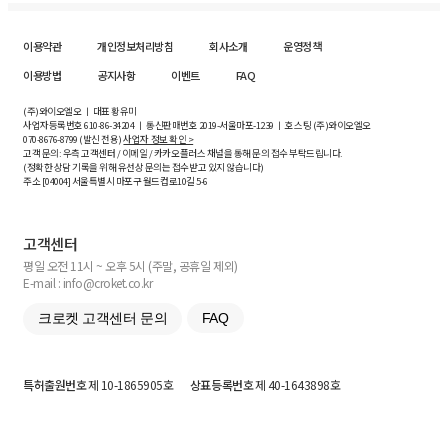
이용약관
개인정보처리방침
회사소개
운영정책
이용방법
공지사항
이벤트
FAQ
(주)와이오엘오 ㅣ 대표 황유미
사업자등록번호
610-86-34204
ㅣ 통신판매번호 2019-서울마포-1239 ㅣ 호스팅 (주)와이오엘오
070-8676-8799 (발신 전용)
사업자 정보 확인 >
고객 문의: 우측 고객센터 / 이메일 / 카카오플러스 채널을 통해 문의 접수 부탁드립니다.
(정확한 상담 기록을 위해 유선상 문의는 접수받고 있지 않습니다)
주소 [
04004
] 서울특별시 마포구 월드컵로10길
5-6
고객센터
평일 오전 11시 ~ 오후 5시 (주말, 공휴일 제외)
E-mail : info@croket.co.kr
크로켓 고객센터 문의
FAQ
특허출원번호
제 10-1865905호
상표등록번호
제 40-1643898호