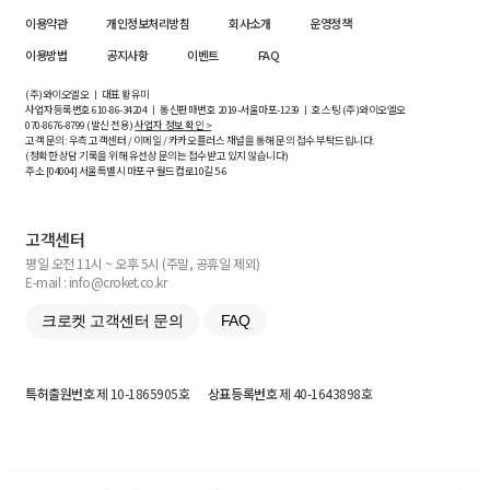
이용약관
개인정보처리방침
회사소개
운영정책
이용방법
공지사항
이벤트
FAQ
(주)와이오엘오 ㅣ 대표 황유미
사업자등록번호
610-86-34204
ㅣ 통신판매번호 2019-서울마포-1239 ㅣ 호스팅 (주)와이오엘오
070-8676-8799 (발신 전용)
사업자 정보 확인 >
고객 문의: 우측 고객센터 / 이메일 / 카카오플러스 채널을 통해 문의 접수 부탁드립니다.
(정확한 상담 기록을 위해 유선상 문의는 접수받고 있지 않습니다)
주소 [
04004
] 서울특별시 마포구 월드컵로10길
5-6
고객센터
평일 오전 11시 ~ 오후 5시 (주말, 공휴일 제외)
E-mail : info@croket.co.kr
크로켓 고객센터 문의
FAQ
특허출원번호
제 10-1865905호
상표등록번호
제 40-1643898호