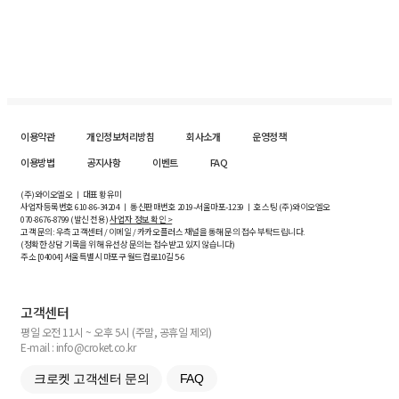
이용약관
개인정보처리방침
회사소개
운영정책
이용방법
공지사항
이벤트
FAQ
(주)와이오엘오 ㅣ 대표 황유미
사업자등록번호
610-86-34204
ㅣ 통신판매번호 2019-서울마포-1239 ㅣ 호스팅 (주)와이오엘오
070-8676-8799 (발신 전용)
사업자 정보 확인 >
고객 문의: 우측 고객센터 / 이메일 / 카카오플러스 채널을 통해 문의 접수 부탁드립니다.
(정확한 상담 기록을 위해 유선상 문의는 접수받고 있지 않습니다)
주소 [
04004
] 서울특별시 마포구 월드컵로10길
5-6
고객센터
평일 오전 11시 ~ 오후 5시 (주말, 공휴일 제외)
E-mail : info@croket.co.kr
크로켓 고객센터 문의
FAQ