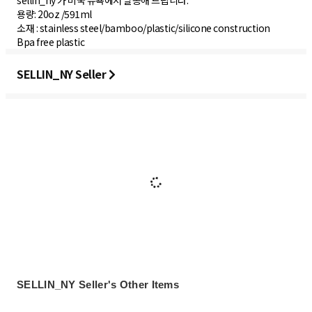
sellin_ny 가 미국 뉴욕에서 발송해 드립니다.
용량: 20oz /591ml
소재 : stainless steel/bamboo/plastic/silicone construction
Bpa free plastic
SELLIN_NY Seller
SELLIN_NY Seller's Other Items