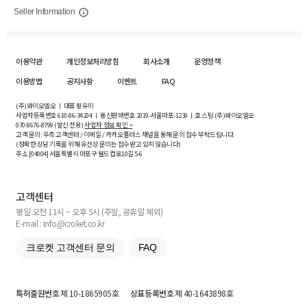
Seller Information
이용약관
개인정보처리방침
회사소개
운영정책
이용방법
공지사항
이벤트
FAQ
(주)와이오엘오 ㅣ 대표 황유미
사업자등록번호
610-86-34204
ㅣ 통신판매번호 2019-서울마포-1239 ㅣ 호스팅 (주)와이오엘오
070-8676-8799 (발신 전용)
사업자 정보 확인 >
고객 문의: 우측 고객센터 / 이메일 / 카카오플러스 채널을 통해 문의 접수 부탁드립니다.
(정확한 상담 기록을 위해 유선상 문의는 접수받고 있지 않습니다)
주소 [
04004
] 서울특별시 마포구 월드컵로10길
5-6
고객센터
평일 오전 11시 ~ 오후 5시 (주말, 공휴일 제외)
E-mail : info@croket.co.kr
크로켓 고객센터 문의
FAQ
특허출원번호
제 10-1865905호
상표등록번호
제 40-1643898호