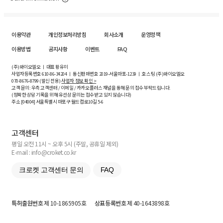
이용약관
개인정보처리방침
회사소개
운영정책
이용방법
공지사항
이벤트
FAQ
(주)와이오엘오 ㅣ 대표 황유미
사업자등록번호
610-86-34204
ㅣ 통신판매번호 2019-서울마포-1239 ㅣ 호스팅 (주)와이오엘오
070-8676-8799 (발신 전용)
사업자 정보 확인 >
고객 문의: 우측 고객센터 / 이메일 / 카카오플러스 채널을 통해 문의 접수 부탁드립니다.
(정확한 상담 기록을 위해 유선상 문의는 접수받고 있지 않습니다)
주소 [
04004
] 서울특별시 마포구 월드컵로10길
5-6
고객센터
평일 오전 11시 ~ 오후 5시 (주말, 공휴일 제외)
E-mail : info@croket.co.kr
크로켓 고객센터 문의
FAQ
특허출원번호
제 10-1865905호
상표등록번호
제 40-1643898호