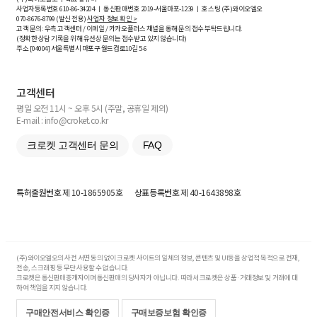
사업자등록번호
610-86-34204
ㅣ 통신판매번호 2019-서울마포-1239 ㅣ 호스팅 (주)와이오엘오
070-8676-8799 (발신 전용)
사업자 정보 확인 >
고객 문의: 우측 고객센터 / 이메일 / 카카오플러스 채널을 통해 문의 접수 부탁드립니다.
(정확한 상담 기록을 위해 유선상 문의는 접수받고 있지 않습니다)
주소 [
04004
] 서울특별시 마포구 월드컵로10길
5-6
고객센터
평일 오전 11시 ~ 오후 5시 (주말, 공휴일 제외)
E-mail : info@croket.co.kr
크로켓 고객센터 문의
FAQ
특허출원번호
제 10-1865905호
상표등록번호
제 40-1643898호
(주)와이오엘오의 사전 서면 동의 없이 크로켓 사이트의 일체의 정보, 콘텐츠 및 UI등을 상업적 목적으로 전재,
전송, 스크래핑 등 무단 사용할 수 없습니다.
크로켓은 통신판매중개자이며 통신판매의 당사자가 아닙니다. 따라서 크로켓은 상품·거래정보 및 거래에 대
하여 책임을 지지 않습니다.
구매안전서비스 확인증
구매보증보험 확인증