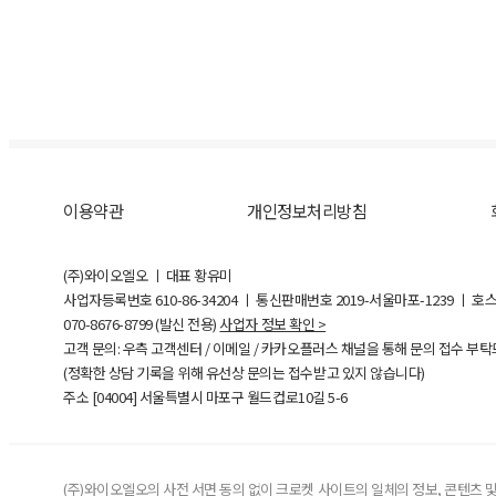
이용약관
개인정보처리방침
(주)와이오엘오 ㅣ 대표 황유미
사업자등록번호
610-86-34204
ㅣ 통신판매번호 2019-서울마포-1239 ㅣ 호
070-8676-8799 (발신 전용)
사업자 정보 확인 >
고객 문의: 우측 고객센터 / 이메일 / 카카오플러스 채널을 통해 문의 접수 부
(정확한 상담 기록을 위해 유선상 문의는 접수받고 있지 않습니다)
주소 [
04004
] 서울특별시 마포구 월드컵로10길
5-6
(주)와이오엘오의 사전 서면 동의 없이 크로켓 사이트의 일체의 정보, 콘텐츠 및 