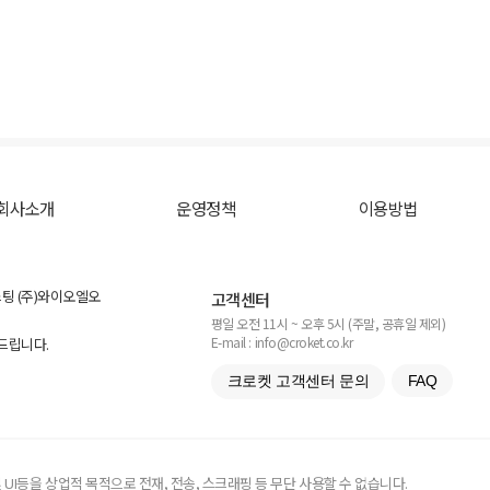
회사소개
운영정책
이용방법
스팅 (주)와이오엘오
고객센터
평일 오전 11시 ~ 오후 5시 (주말, 공휴일 제외)
E-mail : info@croket.co.kr
탁드립니다.
크로켓 고객센터 문의
FAQ
UI등을 상업적 목적으로 전재, 전송, 스크래핑 등 무단 사용할 수 없습니다.