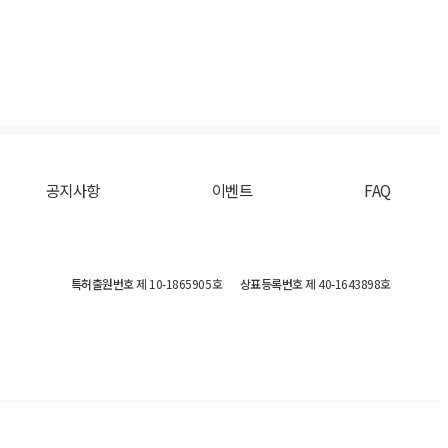
공지사항
이벤트
FAQ
특허출원번호
제 10-1865905호
상표등록번호
제 40-1643898호