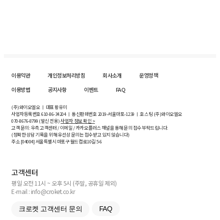
이용약관
개인정보처리방침
회사소개
운영정책
이용방법
공지사항
이벤트
FAQ
(주)와이오엘오 ㅣ 대표 황유미
사업자등록번호
610-86-34204
ㅣ 통신판매번호 2019-서울마포-1239 ㅣ 호스팅 (주)와이오엘오
070-8676-8799 (발신 전용)
사업자 정보 확인 >
고객 문의: 우측 고객센터 / 이메일 / 카카오플러스 채널을 통해 문의 접수 부탁드립니다.
(정확한 상담 기록을 위해 유선상 문의는 접수받고 있지 않습니다)
주소 [
04004
] 서울특별시 마포구 월드컵로10길
5-6
고객센터
평일 오전 11시 ~ 오후 5시 (주말, 공휴일 제외)
E-mail : info@croket.co.kr
크로켓 고객센터 문의
FAQ