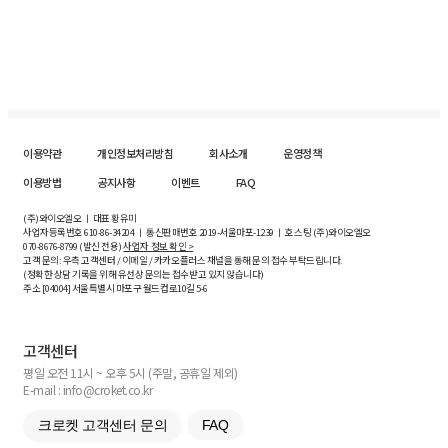
이용약관
개인정보처리방침
회사소개
운영정책
이용방법
공지사항
이벤트
FAQ
(주)와이오엘오 ㅣ 대표 황유미
사업자등록번호
610-86-34204
ㅣ 통신판매번호 2019-서울마포-1239 ㅣ 호스팅 (주)와이오엘오
070-8676-8799 (발신 전용)
사업자 정보 확인 >
고객 문의: 우측 고객센터 / 이메일 / 카카오플러스 채널을 통해 문의 접수 부탁드립니다.
(정확한 상담 기록을 위해 유선상 문의는 접수받고 있지 않습니다)
주소 [
04004
] 서울특별시 마포구 월드컵로10길
5-6
고객센터
평일 오전 11시 ~ 오후 5시 (주말, 공휴일 제외)
E-mail : info@croket.co.kr
크로켓 고객센터 문의
FAQ