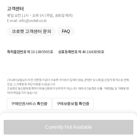
고객센터
평일 오전 11시 ~ 오후 5시 (주말, 공휴일 제외)
E-mail : info@croket.co.kr
크로켓 고객센터 문의
FAQ
특허출원번호
제 10-1865905호
상표등록번호
제 40-1643898호
(주)와이오엘오의 사전 서면 동의 없이 크로켓 사이트의 일체의 정보, 콘텐츠 및 UI등을 상업적 목적으로 전재,
전송, 스크래핑 등 무단 사용할 수 없습니다.
크로켓은 통신판매중개자이며 통신판매의 당사자가 아닙니다. 따라서 크로켓은 상품·거래정보 및 거래에 대
하여 책임을 지지 않습니다.
구매안전서비스 확인증
구매보증보험 확인증
Copyright© 2017-2026 YOLO Co, Ltd. All rights reserved.
Currently Not Available