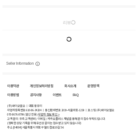
리뷰
Seller Information
이용약관
개인정보처리방침
회사소개
운영정책
이용방법
공지사항
이벤트
FAQ
(주)와이오엘오 ㅣ 대표 황유미
사업자등록번호
610-86-34204
ㅣ 통신판매번호 2019-서울마포-1239 ㅣ 호스팅 (주)와이오엘오
070-8676-8799 (발신 전용)
사업자 정보 확인 >
고객 문의: 우측 고객센터 / 이메일 / 카카오플러스 채널을 통해 문의 접수 부탁드립니다.
(정확한 상담 기록을 위해 유선상 문의는 접수받고 있지 않습니다)
주소 [
04004
] 서울특별시 마포구 월드컵로10길
5-6