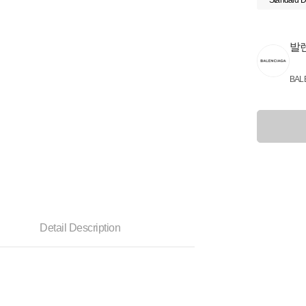
Standard D
발
BAL
Detail Description