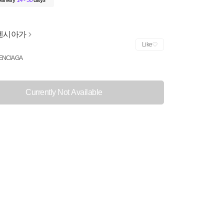
elivery
14 - 30
days
렌시아가
Like
ENCIAGA
Currently Not Available