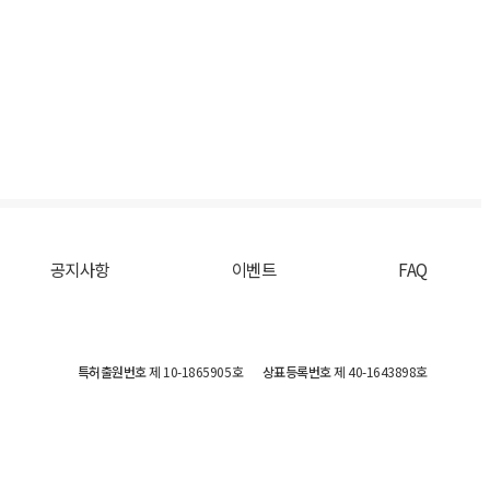
공지사항
이벤트
FAQ
특허출원번호
제 10-1865905호
상표등록번호
제 40-1643898호