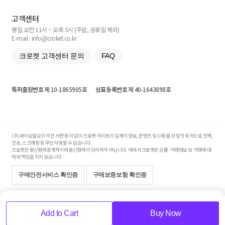
고객센터
평일 오전 11시 ~ 오후 5시 (주말, 공휴일 제외)
E-mail : info@croket.co.kr
크로켓 고객센터 문의
FAQ
특허출원번호
제 10-1865905호
상표등록번호
제 40-1643898호
(주)와이오엘오의 사전 서면 동의 없이 크로켓 사이트의 일체의 정보, 콘텐츠 및 UI등을 상업적 목적으로 전재,
전송, 스크래핑 등 무단 사용할 수 없습니다.
크로켓은 통신판매중개자이며 통신판매의 당사자가 아닙니다. 따라서 크로켓은 상품·거래정보 및 거래에 대
하여 책임을 지지 않습니다.
구매안전서비스 확인증
구매보증보험 확인증
Copyright© 2017-2026 YOLO Co, Ltd. All rights reserved.
Add to Cart
Buy Now