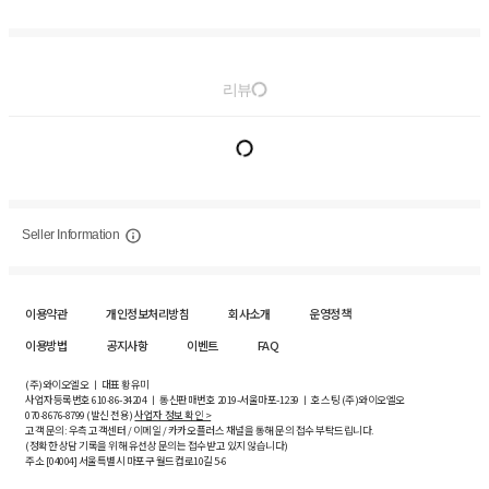
리뷰
Seller Information
이용약관
개인정보처리방침
회사소개
운영정책
이용방법
공지사항
이벤트
FAQ
(주)와이오엘오 ㅣ 대표 황유미
사업자등록번호
610-86-34204
ㅣ 통신판매번호 2019-서울마포-1239 ㅣ 호스팅 (주)와이오엘오
070-8676-8799 (발신 전용)
사업자 정보 확인 >
고객 문의: 우측 고객센터 / 이메일 / 카카오플러스 채널을 통해 문의 접수 부탁드립니다.
(정확한 상담 기록을 위해 유선상 문의는 접수받고 있지 않습니다)
주소 [
04004
] 서울특별시 마포구 월드컵로10길
5-6