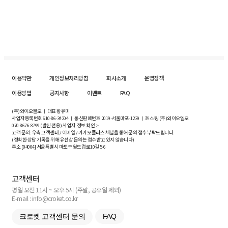
이용약관
개인정보처리방침
회사소개
운영정책
이용방법
공지사항
이벤트
FAQ
(주)와이오엘오 ㅣ 대표 황유미
사업자등록번호
610-86-34204
ㅣ 통신판매번호 2019-서울마포-1239 ㅣ 호스팅 (주)와이오엘오
070-8676-8799 (발신 전용)
사업자 정보 확인 >
고객 문의: 우측 고객센터 / 이메일 / 카카오플러스 채널을 통해 문의 접수 부탁드립니다.
(정확한 상담 기록을 위해 유선상 문의는 접수받고 있지 않습니다)
주소 [
04004
] 서울특별시 마포구 월드컵로10길
5-6
고객센터
평일 오전 11시 ~ 오후 5시 (주말, 공휴일 제외)
E-mail : info@croket.co.kr
크로켓 고객센터 문의
FAQ