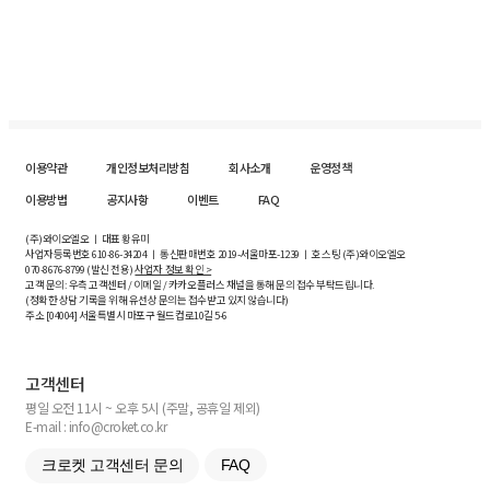
이용약관
개인정보처리방침
회사소개
운영정책
이용방법
공지사항
이벤트
FAQ
(주)와이오엘오 ㅣ 대표 황유미
사업자등록번호
610-86-34204
ㅣ 통신판매번호 2019-서울마포-1239 ㅣ 호스팅 (주)와이오엘오
070-8676-8799 (발신 전용)
사업자 정보 확인 >
고객 문의: 우측 고객센터 / 이메일 / 카카오플러스 채널을 통해 문의 접수 부탁드립니다.
(정확한 상담 기록을 위해 유선상 문의는 접수받고 있지 않습니다)
주소 [
04004
] 서울특별시 마포구 월드컵로10길
5-6
고객센터
평일 오전 11시 ~ 오후 5시 (주말, 공휴일 제외)
E-mail : info@croket.co.kr
크로켓 고객센터 문의
FAQ