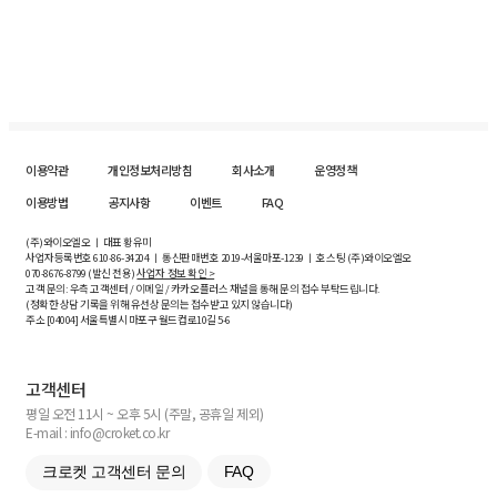
이용약관
개인정보처리방침
회사소개
운영정책
이용방법
공지사항
이벤트
FAQ
(주)와이오엘오 ㅣ 대표 황유미
사업자등록번호
610-86-34204
ㅣ 통신판매번호 2019-서울마포-1239 ㅣ 호스팅 (주)와이오엘오
070-8676-8799 (발신 전용)
사업자 정보 확인 >
고객 문의: 우측 고객센터 / 이메일 / 카카오플러스 채널을 통해 문의 접수 부탁드립니다.
(정확한 상담 기록을 위해 유선상 문의는 접수받고 있지 않습니다)
주소 [
04004
] 서울특별시 마포구 월드컵로10길
5-6
고객센터
평일 오전 11시 ~ 오후 5시 (주말, 공휴일 제외)
E-mail : info@croket.co.kr
크로켓 고객센터 문의
FAQ