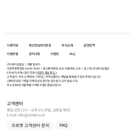
이용약관
개인정보처리방침
회사소개
운영정책
이용방법
공지사항
이벤트
FAQ
(주)와이오엘오 ㅣ 대표 황유미
사업자등록번호
610-86-34204
ㅣ 통신판매번호 2019-서울마포-1239 ㅣ 호스팅 (주)와이오엘오
070-8676-8799 (발신 전용)
사업자 정보 확인 >
고객 문의: 우측 고객센터 / 이메일 / 카카오플러스 채널을 통해 문의 접수 부탁드립니다.
(정확한 상담 기록을 위해 유선상 문의는 접수받고 있지 않습니다)
주소 [
04004
] 서울특별시 마포구 월드컵로10길
5-6
고객센터
평일 오전 11시 ~ 오후 5시 (주말, 공휴일 제외)
E-mail : info@croket.co.kr
크로켓 고객센터 문의
FAQ