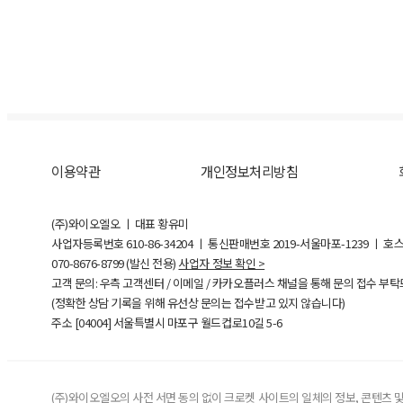
이용약관
개인정보처리방침
(주)와이오엘오 ㅣ 대표 황유미
사업자등록번호
610-86-34204
ㅣ 통신판매번호 2019-서울마포-1239 ㅣ 호
070-8676-8799 (발신 전용)
사업자 정보 확인 >
고객 문의: 우측 고객센터 / 이메일 / 카카오플러스 채널을 통해 문의 접수 부
(정확한 상담 기록을 위해 유선상 문의는 접수받고 있지 않습니다)
주소 [
04004
] 서울특별시 마포구 월드컵로10길
5-6
(주)와이오엘오의 사전 서면 동의 없이 크로켓 사이트의 일체의 정보, 콘텐츠 및 