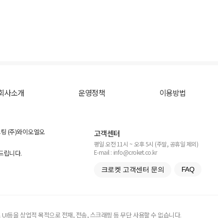
회사소개
운영정책
이용방법
스팅 (주)와이오엘오
고객센터
평일 오전 11시 ~ 오후 5시 (주말, 공휴일 제외)
E-mail : info@croket.co.kr
탁드립니다.
크로켓 고객센터 문의
FAQ
UI등을 상업적 목적으로 전재, 전송, 스크래핑 등 무단 사용할 수 없습니다.