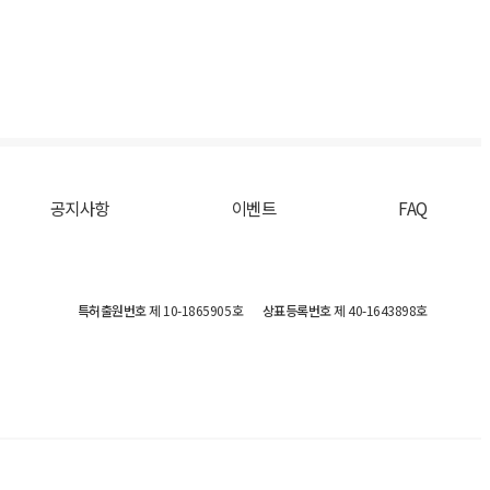
공지사항
이벤트
FAQ
특허출원번호
제 10-1865905호
상표등록번호
제 40-1643898호