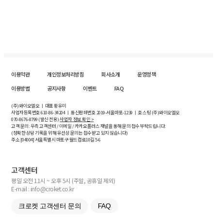
이용약관
개인정보처리방침
회사소개
운영정책
이용방법
공지사항
이벤트
FAQ
(주)와이오엘오 ㅣ 대표 황유미
사업자등록번호
610-86-34204
ㅣ 통신판매번호 2019-서울마포-1239 ㅣ 호스팅 (주)와이오엘오
070-8676-8799 (발신 전용)
사업자 정보 확인 >
고객 문의: 우측 고객센터 / 이메일 / 카카오플러스 채널을 통해 문의 접수 부탁드립니다.
(정확한 상담 기록을 위해 유선상 문의는 접수받고 있지 않습니다)
주소 [
04004
] 서울특별시 마포구 월드컵로10길
5-6
고객센터
평일 오전 11시 ~ 오후 5시 (주말, 공휴일 제외)
E-mail : info@croket.co.kr
크로켓 고객센터 문의
FAQ