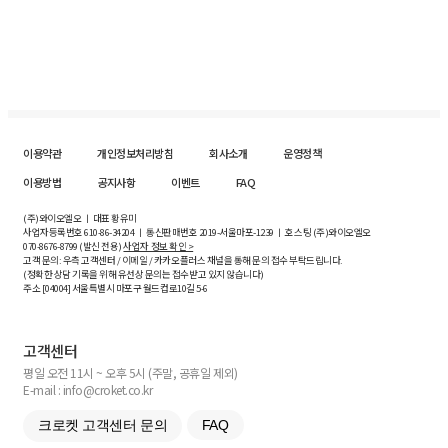
이용약관
개인정보처리방침
회사소개
운영정책
이용방법
공지사항
이벤트
FAQ
(주)와이오엘오 ㅣ 대표 황유미
사업자등록번호
610-86-34204
ㅣ 통신판매번호 2019-서울마포-1239 ㅣ 호스팅 (주)와이오엘오
070-8676-8799 (발신 전용)
사업자 정보 확인 >
고객 문의: 우측 고객센터 / 이메일 / 카카오플러스 채널을 통해 문의 접수 부탁드립니다.
(정확한 상담 기록을 위해 유선상 문의는 접수받고 있지 않습니다)
주소 [
04004
] 서울특별시 마포구 월드컵로10길
5-6
고객센터
평일 오전 11시 ~ 오후 5시 (주말, 공휴일 제외)
E-mail : info@croket.co.kr
크로켓 고객센터 문의
FAQ