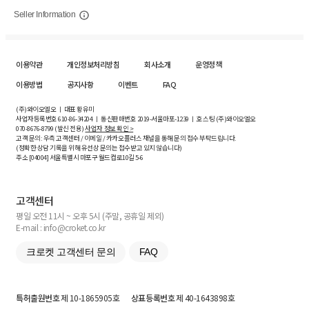
Seller Information
이용약관
개인정보처리방침
회사소개
운영정책
이용방법
공지사항
이벤트
FAQ
(주)와이오엘오 ㅣ 대표 황유미
사업자등록번호
610-86-34204
ㅣ 통신판매번호 2019-서울마포-1239 ㅣ 호스팅 (주)와이오엘오
070-8676-8799 (발신 전용)
사업자 정보 확인 >
고객 문의: 우측 고객센터 / 이메일 / 카카오플러스 채널을 통해 문의 접수 부탁드립니다.
(정확한 상담 기록을 위해 유선상 문의는 접수받고 있지 않습니다)
주소 [
04004
] 서울특별시 마포구 월드컵로10길
5-6
고객센터
평일 오전 11시 ~ 오후 5시 (주말, 공휴일 제외)
E-mail : info@croket.co.kr
크로켓 고객센터 문의
FAQ
특허출원번호
제 10-1865905호
상표등록번호
제 40-1643898호