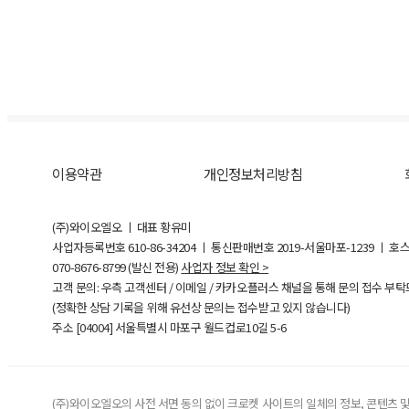
이용약관
개인정보처리방침
(주)와이오엘오 ㅣ 대표 황유미
사업자등록번호
610-86-34204
ㅣ 통신판매번호 2019-서울마포-1239 ㅣ 호
070-8676-8799 (발신 전용)
사업자 정보 확인 >
고객 문의: 우측 고객센터 / 이메일 / 카카오플러스 채널을 통해 문의 접수 부
(정확한 상담 기록을 위해 유선상 문의는 접수받고 있지 않습니다)
주소 [
04004
] 서울특별시 마포구 월드컵로10길
5-6
(주)와이오엘오의 사전 서면 동의 없이 크로켓 사이트의 일체의 정보, 콘텐츠 및 