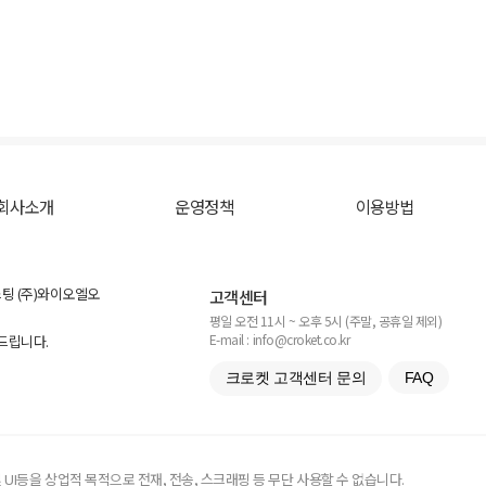
회사소개
운영정책
이용방법
스팅 (주)와이오엘오
고객센터
평일 오전 11시 ~ 오후 5시 (주말, 공휴일 제외)
E-mail : info@croket.co.kr
탁드립니다.
크로켓 고객센터 문의
FAQ
UI등을 상업적 목적으로 전재, 전송, 스크래핑 등 무단 사용할 수 없습니다.