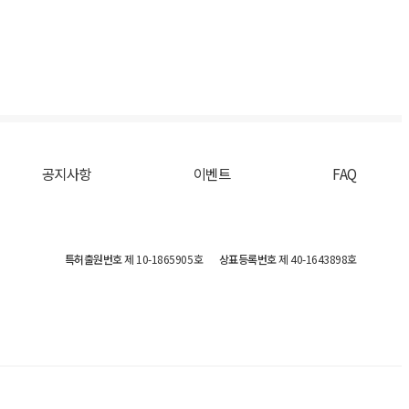
공지사항
이벤트
FAQ
특허출원번호
제 10-1865905호
상표등록번호
제 40-1643898호