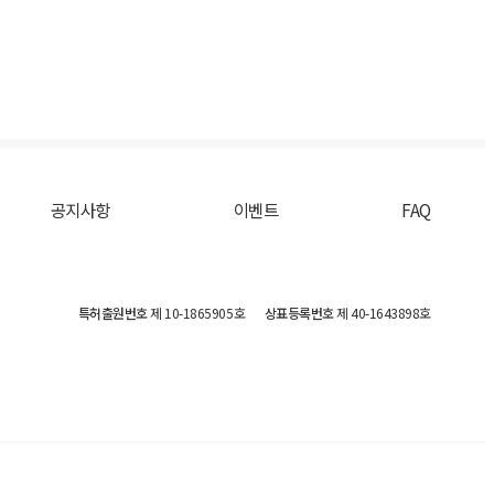
공지사항
이벤트
FAQ
특허출원번호
제 10-1865905호
상표등록번호
제 40-1643898호