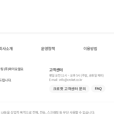
회사소개
운영정책
이용방법
스팅 (주)와이오엘오
고객센터
평일 오전 11시 ~ 오후 5시 (주말, 공휴일 제외)
E-mail : info@croket.co.kr
탁드립니다.
크로켓 고객센터 문의
FAQ
UI등을 상업적 목적으로 전재, 전송, 스크래핑 등 무단 사용할 수 없습니다.