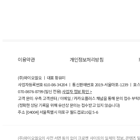
이용약관
개인정보처리방침
(주)와이오엘오 ㅣ 대표 황유미
사업자등록번호
610-86-34204
ㅣ 통신판매번호 2019-서울마포-1239 ㅣ 호
070-8676-8799 (발신 전용)
사업자 정보 확인 >
고객 문의: 우측 고객센터 / 이메일 / 카카오플러스 채널을 통해 문의 접수 부
(정확한 상담 기록을 위해 유선상 문의는 접수받고 있지 않습니다)
주소 [
04004
] 서울특별시 마포구 월드컵로10길
5-6
(주)와이오엘오의 사전 서면 동의 없이 크로켓 사이트의 일체의 정보, 콘텐츠 및 