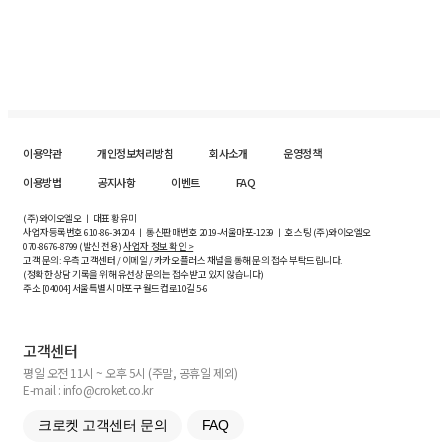
이용약관
개인정보처리방침
회사소개
운영정책
이용방법
공지사항
이벤트
FAQ
(주)와이오엘오 ㅣ 대표 황유미
사업자등록번호
610-86-34204
ㅣ 통신판매번호 2019-서울마포-1239 ㅣ 호스팅 (주)와이오엘오
070-8676-8799 (발신 전용)
사업자 정보 확인 >
고객 문의: 우측 고객센터 / 이메일 / 카카오플러스 채널을 통해 문의 접수 부탁드립니다.
(정확한 상담 기록을 위해 유선상 문의는 접수받고 있지 않습니다)
주소 [
04004
] 서울특별시 마포구 월드컵로10길
5-6
고객센터
평일 오전 11시 ~ 오후 5시 (주말, 공휴일 제외)
E-mail : info@croket.co.kr
크로켓 고객센터 문의
FAQ