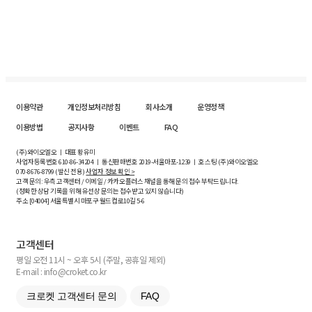
이용약관
개인정보처리방침
회사소개
운영정책
이용방법
공지사항
이벤트
FAQ
(주)와이오엘오 ㅣ 대표 황유미
사업자등록번호
610-86-34204
ㅣ 통신판매번호 2019-서울마포-1239 ㅣ 호스팅 (주)와이오엘오
070-8676-8799 (발신 전용)
사업자 정보 확인 >
고객 문의: 우측 고객센터 / 이메일 / 카카오플러스 채널을 통해 문의 접수 부탁드립니다.
(정확한 상담 기록을 위해 유선상 문의는 접수받고 있지 않습니다)
주소 [
04004
] 서울특별시 마포구 월드컵로10길
5-6
고객센터
평일 오전 11시 ~ 오후 5시 (주말, 공휴일 제외)
E-mail : info@croket.co.kr
크로켓 고객센터 문의
FAQ