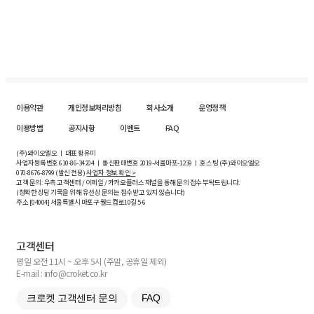
이용약관
개인정보처리방침
회사소개
운영정책
이용방법
공지사항
이벤트
FAQ
(주)와이오엘오 ㅣ 대표 황유미
사업자등록번호
610-86-34204
ㅣ 통신판매번호 2019-서울마포-1239 ㅣ 호스팅 (주)와이오엘오
070-8676-8799 (발신 전용)
사업자 정보 확인 >
고객 문의: 우측 고객센터 / 이메일 / 카카오플러스 채널을 통해 문의 접수 부탁드립니다.
(정확한 상담 기록을 위해 유선상 문의는 접수받고 있지 않습니다)
주소 [
04004
] 서울특별시 마포구 월드컵로10길
5-6
고객센터
평일 오전 11시 ~ 오후 5시 (주말, 공휴일 제외)
E-mail : info@croket.co.kr
크로켓 고객센터 문의
FAQ